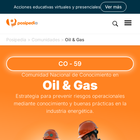
Ver más
Acciones educativas virtuales y presenciales
Posipedia
>
Comunidades
>
Oil & Gas
CO - 59
Comunidad Nacional de Conocimiento en
Oil & Gas
Estrategia para prevenir riesgos operacionales
mediante conocimiento y buenas prácticas en la
industria energética.