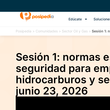
Edúcate
Solucione
Posipedia
>
Comunidades
>
Sector Oil y Gas
>
Sesión 1: 
Sesión 1: normas e
seguridad para em
hidrocarburos y se
junio 23, 2026