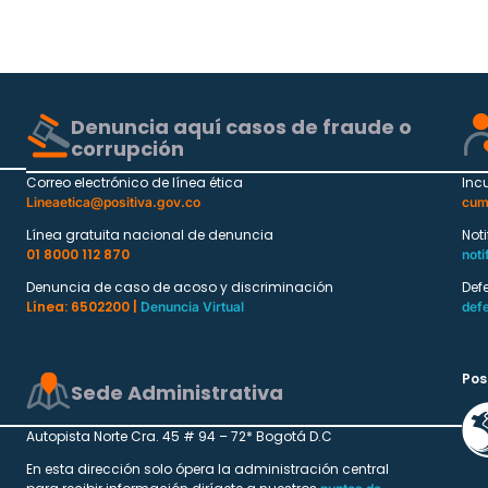
Denuncia aquí casos de fraude o
corrupción
Correo electrónico de línea ética
Inc
Lineaetica@positiva.gov.co
cum
Línea gratuita nacional de denuncia
Not
01 8000 112 870
noti
Denuncia de caso de acoso y discriminación
Def
Línea: 6502200 |
Denuncia Virtual
def
Pos
Sede Administrativa
Autopista Norte Cra. 45 # 94 – 72* Bogotá D.C
En esta dirección solo ópera la administración central