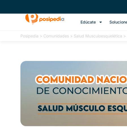
Edúcate
Solucion
Posipedia
>
Comunidades
>
Salud Musculoesquelética
>