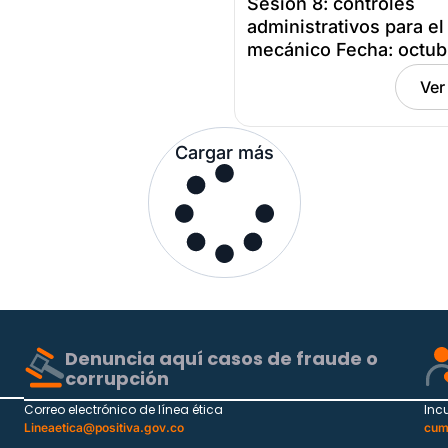
Sesión 8: controles
administrativos para el
mecánico Fecha: octub
2024
Ver
Cargar más
Denuncia aquí casos de fraude o
corrupción
Correo electrónico de línea ética
Inc
Lineaetica@positiva.gov.co
cum