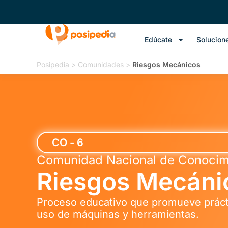
Edúcate
Solucion
Posipedia
>
Comunidades
>
Riesgos Mecánicos
CO - 6
Comunidad Nacional de Conocim
Riesgos Mecáni
Proceso educativo que promueve prácti
uso de máquinas y herramientas.