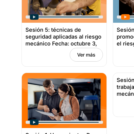
Sesión 5: técnicas de
Sesión
seguridad aplicadas al riesgo
promoc
mecánico Fecha: octubre 3,
el rie
2025
junio 
Ver más
Sesión
trabaj
mecán
26, 20