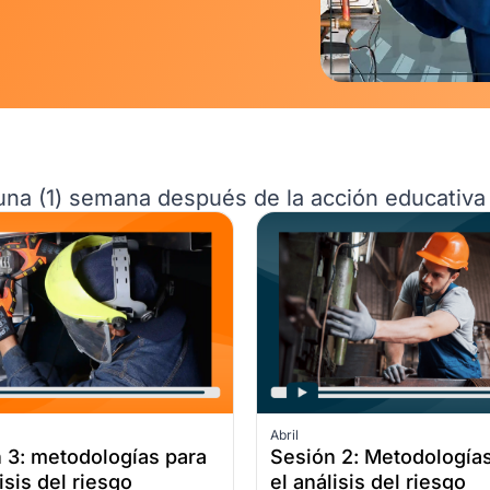
 una (1) semana después de la acción educativa
Abril
 3: metodologías para
Sesión 2: Metodología
isis del riesgo
el análisis del riesgo