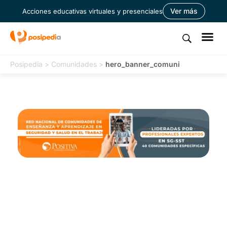
Ver más
Acciones educativas virtuales y presenciales
Posipedia
>
Comunidades
>
hero_banner_comuni