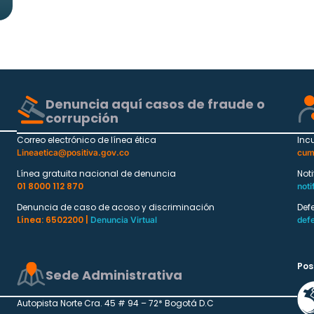
Denuncia aquí casos de fraude o
corrupción
Correo electrónico de línea ética
Inc
Lineaetica@positiva.gov.co
cum
Línea gratuita nacional de denuncia
Not
01 8000 112 870
noti
Denuncia de caso de acoso y discriminación
Def
Línea: 6502200 |
Denuncia Virtual
def
Pos
Sede Administrativa
Autopista Norte Cra. 45 # 94 – 72* Bogotá D.C