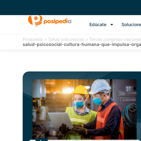
Edúcate
Solucion
Posipedia
>
Salud psicosocial
>
Tercer congreso nacional
salud-psicosocial-cultura-humana-que-impulsa-org