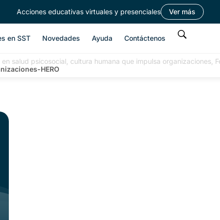
Acciones educativas virtuales y presenciales
Ver más
es en SST
Novedades
Ayuda
Contáctenos
 en salud psicosocial, cultura humana que impulsa organizaciones, F
anizaciones-HERO