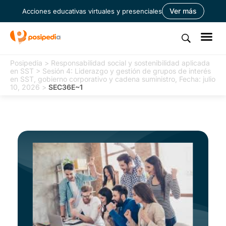
Ver más
Acciones educativas virtuales y presenciales
Posipedia
>
Responsabilidad social y sostenibilidad aplicada
en SST
>
Sesión 4: Liderazgo y gestión de grupos de interés
en SST, gobierno corporativo y cadena suministro, Fecha: julio
10, 2026
>
SEC36E~1