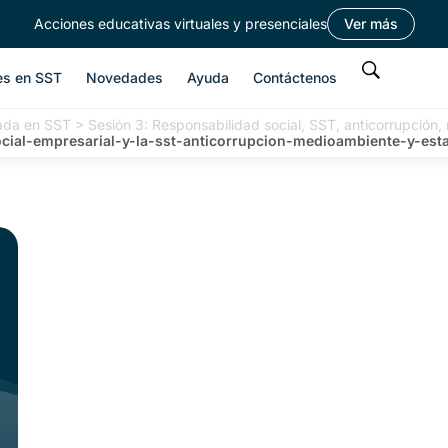
Acciones educativas virtuales y presenciales
Ver más
es en SST
Novedades
Ayuda
Contáctenos
cada en SST
>
Sesión 3: Responsabilidad social, SST, anticorrupción,
ocial-empresarial-y-la-sst-anticorrupcion-medioambiente-y-est