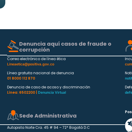
Denuncia aquí casos de fraude o
corrupción
Correo electrónico de línea ética
Inc
Lineaetica@positiva.gov.co
cum
Línea gratuita nacional de denuncia
Not
01 8000 112 870
noti
Denuncia de caso de acoso y discriminación
Def
Línea: 6502200 |
Denuncia Virtual
def
Pos
Sede Administrativa
Autopista Norte Cra. 45 # 94 – 72* Bogotá D.C