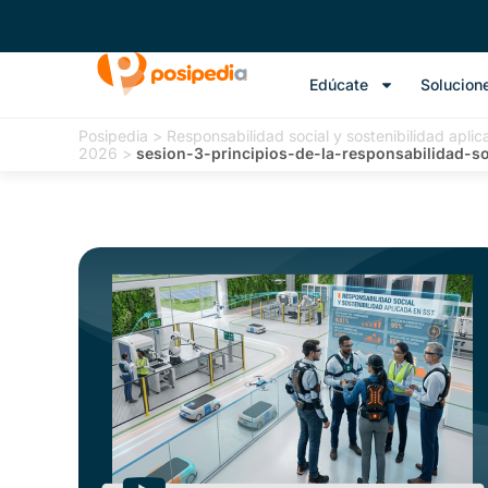
Edúcate
Solucion
Posipedia
>
Responsabilidad social y sostenibilidad apli
2026
>
sesion-3-principios-de-la-responsabilidad-s