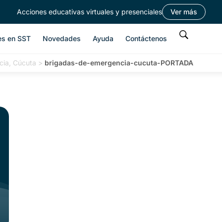
Acciones educativas virtuales y presenciales
Ver más
es en SST
Novedades
Ayuda
Contáctenos
cia, Cúcuta
>
brigadas-de-emergencia-cucuta-PORTADA