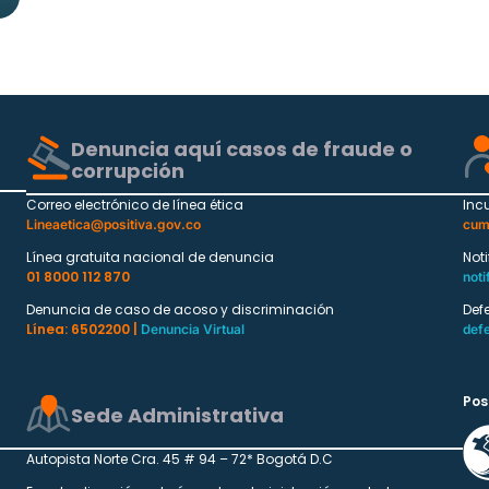
Denuncia aquí casos de fraude o
corrupción
Correo electrónico de línea ética
Inc
Lineaetica@positiva.gov.co
cum
Línea gratuita nacional de denuncia
Not
01 8000 112 870
noti
Denuncia de caso de acoso y discriminación
Def
Línea: 6502200 |
Denuncia Virtual
def
Pos
Sede Administrativa
Autopista Norte Cra. 45 # 94 – 72* Bogotá D.C