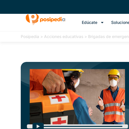
Edúcate
Solucion
Posipedia
>
Acciones educativas
>
Brigadas de emergen