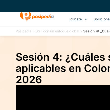
Edúcate
Solucione
Posipedia
>
SST con un enfoque global
>
Sesión 4: ¿Cuál
Sesión 4: ¿Cuáles 
aplicables en Colo
2026