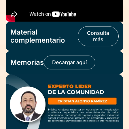
Material
Consulta
complementario
más
Memorias
Decargar aquí