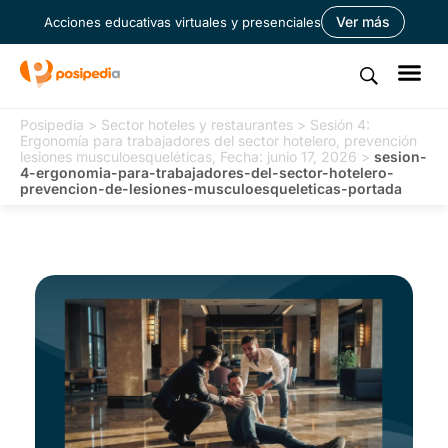
Ver más
Acciones educativas virtuales y presenciales
Posipedia
>
Sector hoteles y restaurantes
>
Sesión 4:
Ergonomía para trabajadores del sector hotelero, prevención
lesiones musculoesqueléticas, Fecha: junio 17, 2026
>
sesion-
4-ergonomia-para-trabajadores-del-sector-hotelero-
prevencion-de-lesiones-musculoesqueleticas-portada