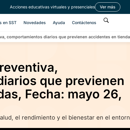
Acciones educativas virtuales y presenciales
Ver más
s en SST
Novedades
Ayuda
Contáctenos
tiva, comportamientos diarios que previenen accidentes en tiend
reventiva,
iarios que previenen
das, Fecha: mayo 26,
alud, el rendimiento y el bienestar en el entor