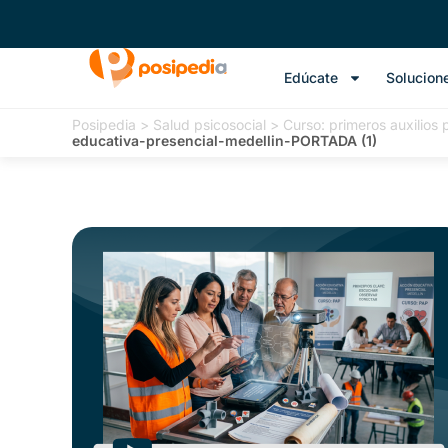
Edúcate
Solucion
Posipedia
>
Salud psicosocial
>
Curso: primeros auxilios 
educativa-presencial-medellin-PORTADA (1)