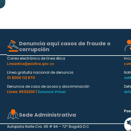
Denuncia aquí casos de fraude o
corrupción
Correo electrónico de línea ética
Inc
Lineaetica@positiva.gov.co
cum
Línea gratuita nacional de denuncia
Not
01 8000 112 870
noti
Denuncia de caso de acoso y discriminación
Def
Línea: 6502200 |
Denuncia Virtual
def
Pos
Sede Administrativa
Autopista Norte Cra. 45 # 94 – 72* Bogotá D.C