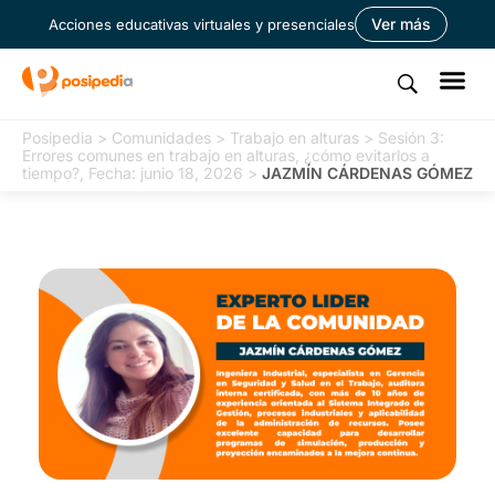
Ver más
Acciones educativas virtuales y presenciales
Posipedia
>
Comunidades
>
Trabajo en alturas
>
Sesión 3:
Errores comunes en trabajo en alturas, ¿cómo evitarlos a
tiempo?, Fecha: junio 18, 2026
>
JAZMÍN CÁRDENAS GÓMEZ