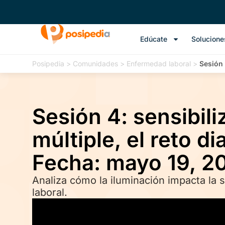
Edúcate
Solucione
Posipedia
>
Comunidades
>
Enfermedad laboral
>
Sesión 
Sesión 4: sensibil
múltiple, el reto di
Fecha: mayo 19, 2
Analiza cómo la iluminación impacta la s
laboral.