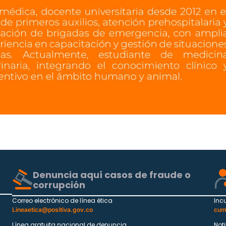
Denuncia aquí casos de fraude o
corrupción
Correo electrónico de línea ética
Inc
Lineaetica@positiva.gov.co
cum
Línea gratuita nacional de denuncia
Not