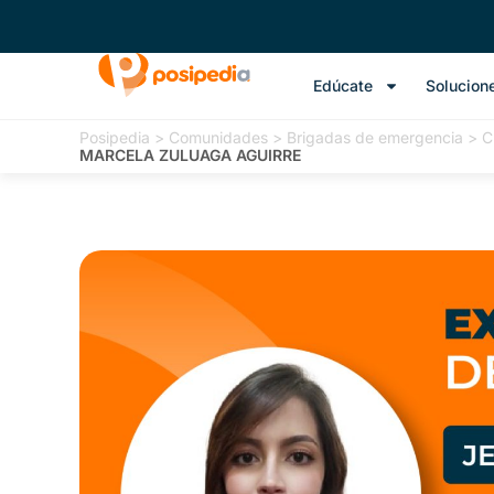
Edúcate
Solucion
Posipedia
>
Comunidades
>
Brigadas de emergencia
>
C
MARCELA ZULUAGA AGUIRRE