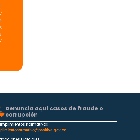
Denuncia aquí casos de fraude o
corrupción
umplimientos normativos
plimientonormativo@positiva.gov.co
ificaciones judiciales