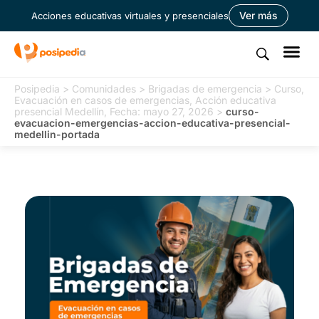
Ver más
Acciones educativas virtuales y presenciales
Posipedia
>
Comunidades
>
Brigadas de emergencia
>
Curso,
Evacuación en casos de emergencias, Acción educativa
presencial Medellín, Fecha: mayo 27, 2026
>
curso-
evacuacion-emergencias-accion-educativa-presencial-
medellin-portada