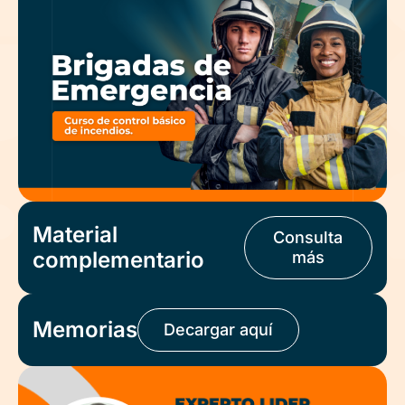
Material
Consulta
complementario
más
Memorias
Decargar aquí