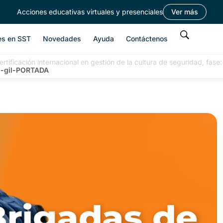
Acciones educativas virtuales y presenciales
Ver más
es en SST
Novedades
Ayuda
Contáctenos
ertificación internacional en gestión de la cultura de seguridad, fas
n-gil-PORTADA