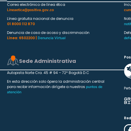
Correo electrónico de línea ética
Inc
Lineaetica@positiva.gov.co
cum
Línea gratuita nacional de denuncia
Not
01 8000 112 870
noti
Denuncia de caso de acoso y discriminación
Def
Línea: 6502200 |
Denuncia Virtual
def
Pos
Sede Administrativa
Autopista Norte Cra. 45 # 94 – 72* Bogotá D.C
En esta dirección solo ópera la administración central
para recibir información dirígete a nuestros
puntos de
Pert
atención
Red