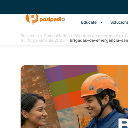
Edúcate
Solucion
Posipedia
>
Comunidades
>
Brigadas de emergencia
>
C
Gil, 18 de junio de 2026
>
brigadas-de-emergencia-sa