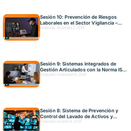
Sesión 10: Prevención de Riesgos
Laborales en el Sector Vigilancia –
Fecha: noviembre 25, 2025
Publicado:
diciembre 3, 2025
Sesión 9: Sistemas Integrados de
Gestión Articulados con la Norma ISO
18788 de 2015 – Fecha: octubre 31,
Publicado:
noviembre 10, 2025
2025
Sesión 8: Sistema de Prevención y
Control del Lavado de Activos y
Financiamiento del Terrorismo –
Publicado:
octubre 14, 2025
Fecha: octubre 9, 2025