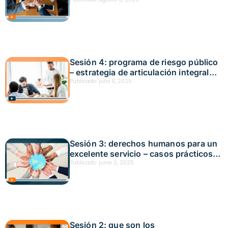
2025
Sesión 4: programa de riesgo público
– estrategia de articulación integral
frente a las amenazas Fecha: junio 19,
Publicado:
julio 6, 2025
2025
Sesión 3: derechos humanos para un
excelente servicio – casos prácticos
Fecha: mayo 22, 2025
Publicado:
junio 2, 2025
Sesión 2: que son los