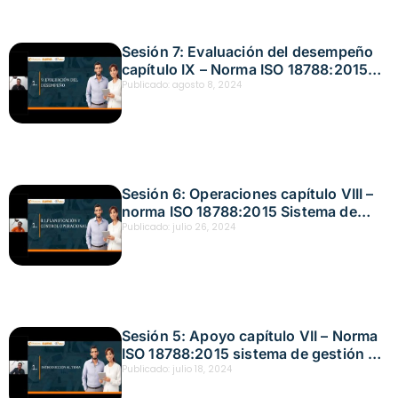
Sesión 7: Evaluación del desempeño
capítulo IX – Norma ISO 18788:2015
Sistema de gestión de operaciones de
Publicado:
agosto 8, 2024
seguridad privada Fecha: agosto 8,
2024
Sesión 6: Operaciones capítulo VIII –
norma ISO 18788:2015 Sistema de
gestión de operaciones de seguridad
Publicado:
julio 26, 2024
privada Fecha: julio 26, 2024
Sesión 5: Apoyo capítulo VII – Norma
ISO 18788:2015 sistema de gestión de
operaciones de seguridad privada
Publicado:
julio 18, 2024
Fecha: julio 18, 2024