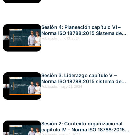
Sesión 4: Planeación capítulo VI –
Norma ISO 18788:2015 Sistema de
gestión de operaciones de seguridad
Publicado:
junio 13, 2024
privada Fecha: junio 13, 2024
Sesión 3: Liderazgo capítulo V –
Norma ISO 18788:2015 sistema de
gestión de operaciones de seguridad
Publicado:
mayo 23, 2024
privada Fecha: mayo 23, 2024
Sesión 2: Contexto organizacional
capítulo IV – Norma ISO 18788:2015
Publicado:
mayo 2, 2024