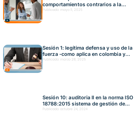
comportamientos contrarios a la
convivencia y las formas de proceder
Publicado:
mayo 11, 2025
Fecha: abril 30, 2025
Sesión 1: legítima defensa y uso de la
fuerza -como aplica en colombia y
ejemplos prácticos para ser
Publicado:
marzo 28, 2025
entendidos Fecha: marzo 20, 2025
Sesión 10: auditoria II en la norma ISO
18788:2015 sistema de gestión de
operaciones de seguridad privada
Publicado:
octubre 24, 2024
Fecha: octubre 24, 2024