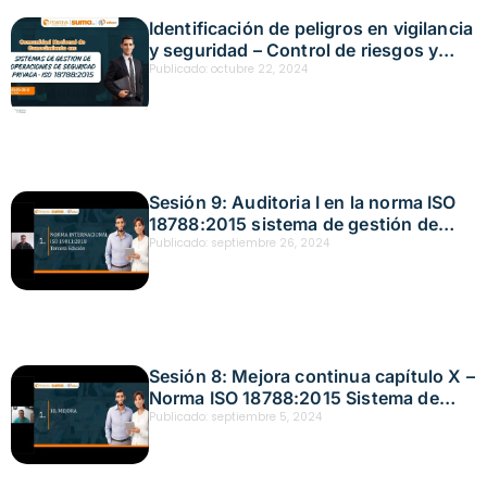
Identificación de peligros en vigilancia
y seguridad – Control de riesgos y
buenas prácticas en seguridad
Publicado:
octubre 22, 2024
privada – Acción educativa presencial
– Bogotá Fecha: octubre 22, 2024
Sesión 9: Auditoria I en la norma ISO
18788:2015 sistema de gestión de
operaciones de seguridad privada
Publicado:
septiembre 26, 2024
Fecha: septiembre 26, 2024
Sesión 8: Mejora continua capítulo X –
Norma ISO 18788:2015 Sistema de
gestión de operaciones de seguridad
Publicado:
septiembre 5, 2024
privada Fecha: septiembre 5, 2024