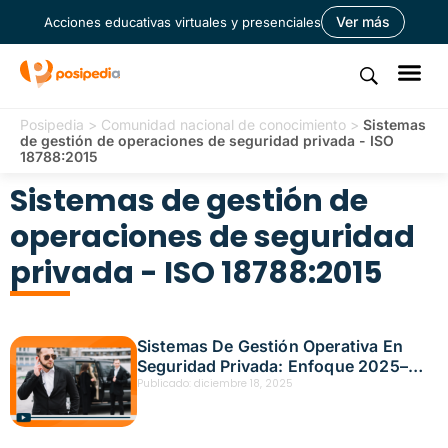
Ver más
Acciones educativas virtuales y presenciales
Posipedia
>
Comunidad nacional de conocimiento
>
Sistemas
de gestión de operaciones de seguridad privada - ISO
18788:2015
Sistemas de gestión de
operaciones de seguridad
privada - ISO 18788:2015
Sistemas De Gestión Operativa En
Seguridad Privada: Enfoque 2025–
2026 – Fecha: diciembre 16, 2025
Publicado:
diciembre 18, 2025