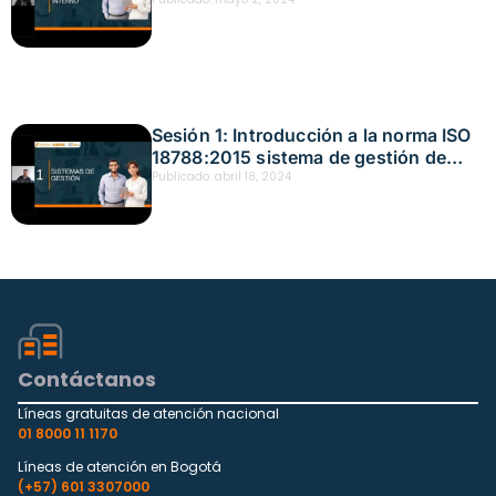
Sistema de gestión de operaciones de
seguridad privada Fecha: mayo 2,
2024
Sesión 1: Introducción a la norma ISO
18788:2015 sistema de gestión de
operaciones de seguridad privada
Publicado:
abril 18, 2024
Fecha: abril 18, 2024
Contáctanos
Líneas gratuitas de atención nacional
01 8000 11 1170
Líneas de atención en Bogotá
(+57) 601 3307000