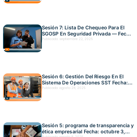
Sesión 7: Lista De Chequeo Para El
SGOSP En Seguridad Privada — Fecha:
21 de noviembre, 2025
Publicado:
septiembre 22, 2025
Sesión 6: Gestión Del Riesgo En El
Sistema De Operaciones SST Fecha:
20 de octubre, 2025
Publicado:
agosto 28, 2025
Sesión 5: programa de transparencia y
ética empresarial Fecha: octubre 3,
Publicado:
agosto 8, 2025