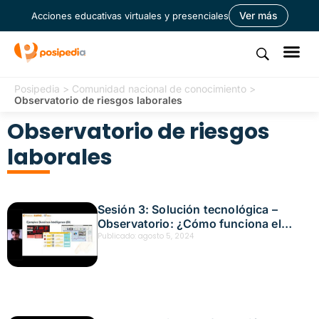
Ver más
Acciones educativas virtuales y presenciales
Posipedia
>
Comunidad nacional de conocimiento
>
Observatorio de riesgos laborales
Observatorio de riesgos
laborales
Sesión 3: Solución tecnológica –
Observatorio: ¿Cómo funciona el
tablero general? Fecha: agosto 5,
Publicado:
agosto 5, 2024
2024