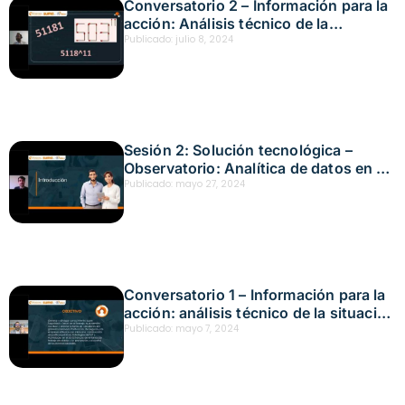
Conversatorio 2 – Información para la
acción: Análisis técnico de la
situación actual en el país y sus
Publicado:
julio 8, 2024
impactos ante la prevención de los
riesgos laborales Fecha: julio 8, 2024
Sesión 2: Solución tecnológica –
Observatorio: Analítica de datos en el
observatorio Fecha: mayo 27, 2024
Publicado:
mayo 27, 2024
Conversatorio 1 – Información para la
acción: análisis técnico de la situación
actual en el país y sus impactos ante
Publicado:
mayo 7, 2024
la prevención de los riesgos laborales
Fecha: mayo 7, 2024