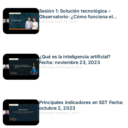
Sesión 1: Solución tecnológica –
Observatorio: ¿Cómo funciona el
observatorio de riesgos laborales de
Publicado:
abril 29, 2024
Positiva compañía de seguros? Fecha:
abril 29, 2024
¿Qué es la inteligencia artificial?
Fecha: noviembre 23, 2023
Publicado:
diciembre 8, 2023
Principales indicadores en SST Fecha:
octubre 2, 2023
Publicado:
octubre 5, 2023