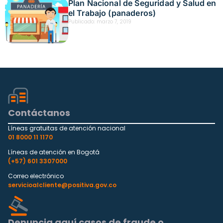
Plan Nacional de Seguridad y Salud en
el Trabajo (panaderos)
Publicado:
marzo 7, 2019
Contáctanos
Líneas gratuitas de atención nacional
01 8000 11 1170
Líneas de atención en Bogotá
(+57) 601 3307000
Correo electrónico
servicioalcliente@positiva.gov.co
Denuncia aquí casos de fraude o