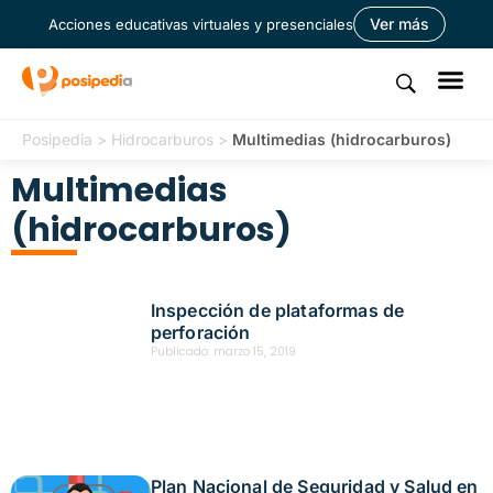
Ver más
Acciones educativas virtuales y presenciales
Posipedia
>
Hidrocarburos
>
Multimedias (hidrocarburos)
Multimedias
(hidrocarburos)
Inspección de plataformas de
perforación
Publicado:
marzo 15, 2019
Plan Nacional de Seguridad y Salud en