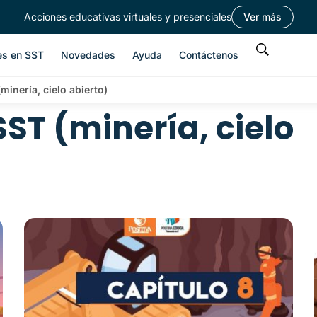
Acciones educativas virtuales y presenciales
Ver más
es en SST
Novedades
Ayuda
Contáctenos
minería, cielo abierto)
SST (minería, cielo