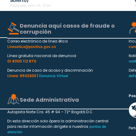
Publicado:
junio 26, 2020
Denuncia aquí casos de fraude o
corrupción
Correo electrónico de línea ética
Inc
Lineaetica@positiva.gov.co
cum
Línea gratuita nacional de denuncia
Not
01 8000 112 870
noti
Denuncia de caso de acoso y discriminación
Def
Línea: 6502200 |
Denuncia Virtual
def
Pos
Sede Administrativa
Autopista Norte Cra. 45 # 94 – 72* Bogotá D.C
En esta dirección solo ópera la administración central
para recibir información dirígete a nuestros
puntos de
Pert
atención