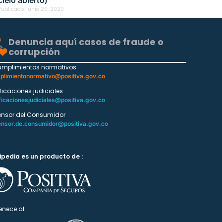
Publicado:
junio 26, 2020
Denuncia aquí casos de fraude o
corrupción
umplimientos normativos
plimientonormativo@positiva.gov.co
ificaciones judiciales
ficacionesjudiciales@positiva.gov.co
ensor del Consumidor
ensor.de.consumidor@positiva.gov.co
ipedia es un producto de :
enece al: