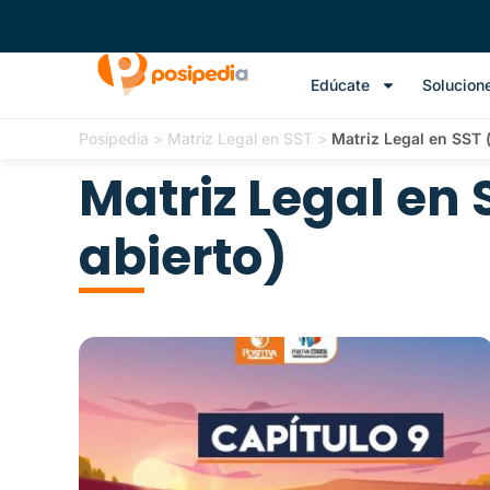
Edúcate
Solucion
Posipedia
>
Matriz Legal en SST
>
Matriz Legal en SST (
Matriz Legal en 
abierto)