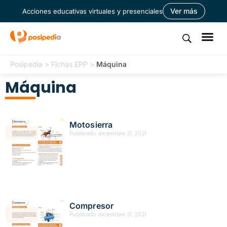
Ver más
Acciones educativas virtuales y presenciales
Posipedia
>
Fichas EPP
>
Máquina
Máquina
Motosierra
Publicado:
diciembre 21, 2021
Compresor
Publicado:
diciembre 21, 2021