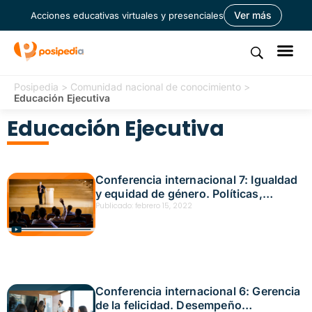
Ver más
Acciones educativas virtuales y presenciales
Posipedia
>
Comunidad nacional de conocimiento
>
Educación Ejecutiva
Educación Ejecutiva
Conferencia internacional 7: Igualdad
y equidad de género. Políticas,
modelos y acciones para marcar la
Publicado:
febrero 15, 2022
diferencia empresarial – De la teoría a
la práctica efectiva Fecha: octubre 27,
2021
Conferencia internacional 6: Gerencia
de la felicidad. Desempeño