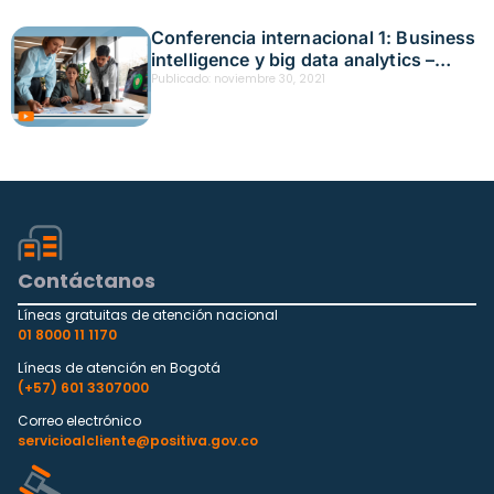
Conferencia internacional 1: Business
intelligence y big data analytics –
Inteligencia empresarial y análisis de
Publicado:
noviembre 30, 2021
big data – De la teoría a la práctica
efectivaFecha: septiembre 15, 2021
Contáctanos
Líneas gratuitas de atención nacional
01 8000 11 1170
Líneas de atención en Bogotá
(+57) 601 3307000
Correo electrónico
servicioalcliente@positiva.gov.co