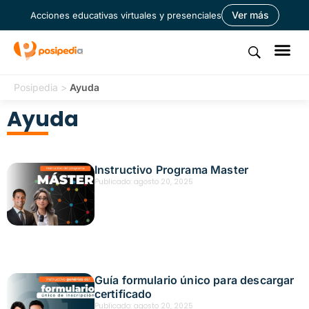
Ver más
Acciones educativas virtuales y presenciales
Posipedia
>
Ayuda
Ayuda
Instructivo Programa Master
Publicado:
agosto 20, 2025
Guía formulario único para descargar
certificado
Publicado:
agosto 20, 2025