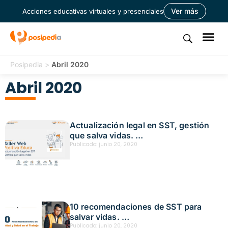
Ver más
Acciones educativas virtuales y presenciales
Posipedia
>
Abril 2020
Abril 2020
Actualización legal en SST, gestión
que salva vidas.
Fecha: abril 28,2020
Publicado:
junio 20, 2020
10 recomendaciones de SST para
salvar vidas.
Fecha: abril 28,2020
Publicado:
junio 20, 2020