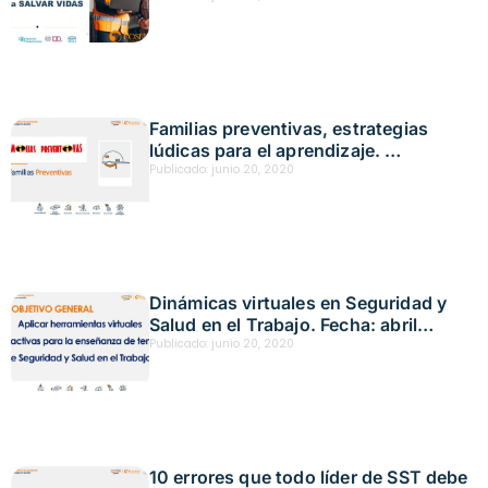
Familias preventivas, estrategias
lúdicas para el aprendizaje.
Fecha: abril 27,2020
Publicado:
junio 20, 2020
Dinámicas virtuales en Seguridad y
Salud en el Trabajo. Fecha: abril
24,2020
Publicado:
junio 20, 2020
10 errores que todo líder de SST debe