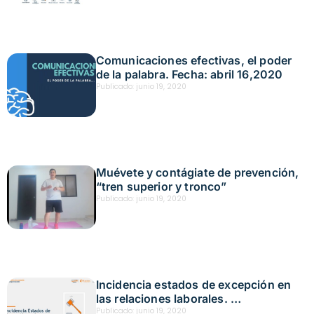
Comunicaciones efectivas, el poder
de la palabra. Fecha: abril 16,2020
Publicado:
junio 19, 2020
Muévete y contágiate de prevención,
“tren superior y tronco”
Publicado:
junio 19, 2020
Incidencia estados de excepción en
las relaciones laborales.
Fecha: abril 15,2020
Publicado:
junio 19, 2020