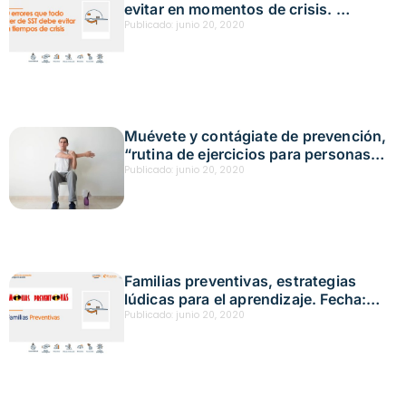
evitar en momentos de crisis.
Fecha: abril 23,2020
Publicado:
junio 20, 2020
Muévete y contágiate de prevención,
“rutina de ejercicios para personas
con discapacidad de miembros
Publicado:
junio 20, 2020
inferiores”
Familias preventivas, estrategias
lúdicas para el aprendizaje. Fecha:
marzo 22,2020
Publicado:
junio 20, 2020