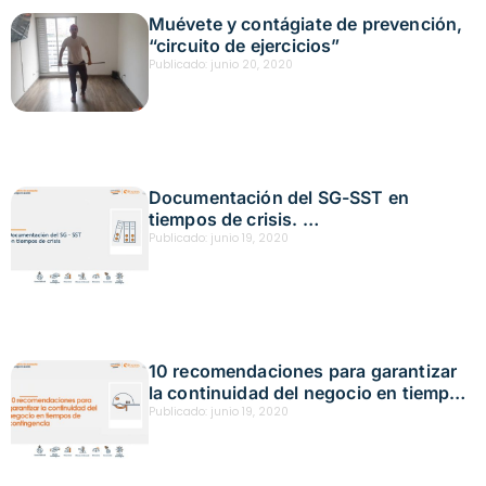
Muévete y contágiate de prevención,
“circuito de ejercicios”
Publicado:
junio 20, 2020
Documentación del SG-SST en
tiempos de crisis.
Fecha: abril 21,2020
Publicado:
junio 19, 2020
10 recomendaciones para garantizar
la continuidad del negocio en tiempos
de contingencia.
Publicado:
junio 19, 2020
Fecha: abril 22,2020