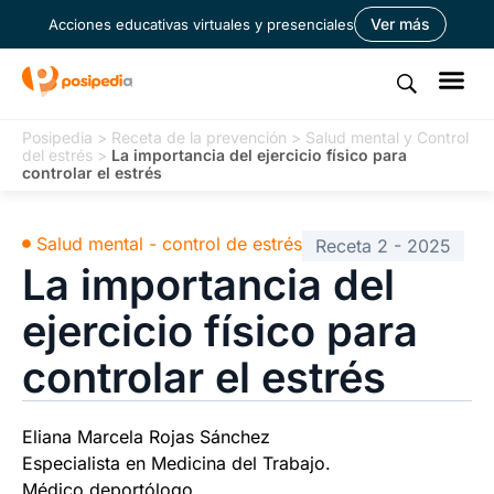
Ver más
Acciones educativas virtuales y presenciales
Posipedia
>
Receta de la prevención
>
Salud mental y Control
del estrés
>
La importancia del ejercicio físico para
controlar el estrés
Salud mental - control de estrés
Receta 2 - 2025
La importancia del
ejercicio físico para
controlar el estrés
Eliana Marcela Rojas Sánchez
Especialista en Medicina del Trabajo.
Médico deportólogo.