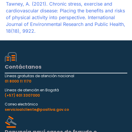
Tawney, A. (2021). Chronic stress, exercise and
cardiovascular disease: Placing the benefits and risks
of physical activity into perspective. International
Journal of Environmental Research and Public Health,
18(18), 9922.
Contáctanos
Líneas gratuitas de atención nacional
01 8000 11 1170
Líneas de atención en Bogotá
(+57) 601 3307000
Correo electrónico
servicioalcliente@positiva.gov.co
Denuncia aquí casos de fraude o