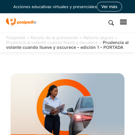
Ver más
Acciones educativas virtuales y presenciales
Posipedia
>
Receta de la prevención
>
Retorno seguro
>
Prudencia al volante cuando llueve y oscurece
>
Prudencia al
volante cuando llueve y oscurece – edición 1 – PORTADA