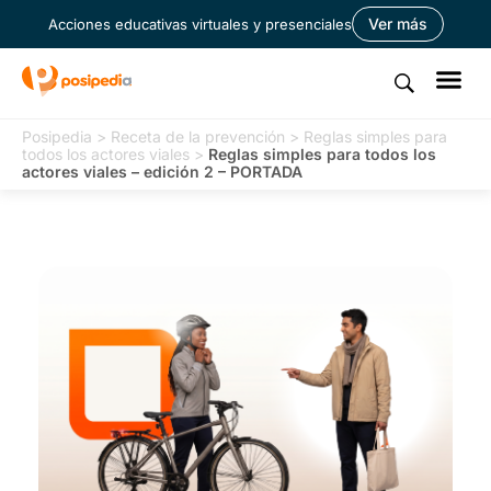
Ver más
Acciones educativas virtuales y presenciales
Posipedia
>
Receta de la prevención
>
Reglas simples para
todos los actores viales
>
Reglas simples para todos los
actores viales – edición 2 – PORTADA