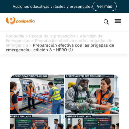
Ver más
Acciones educativas virtuales y presenciales
Posipedia
>
Receta de la prevención
>
Atención de
Emergencias
>
Preparación efectiva con las brigadas de
emergencia
>
Preparación efectiva con las brigadas de
emergencia – edición 3 – HERO (1)