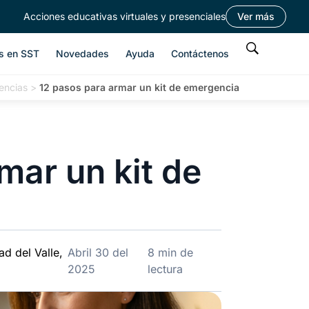
Acciones educativas virtuales y presenciales
Ver más
s en SST
Novedades
Ayuda
Contáctenos
encias
>
12 pasos para armar un kit de emergencia
mar un kit de
d del Valle,
Abril 30 del
8 min de
2025
lectura