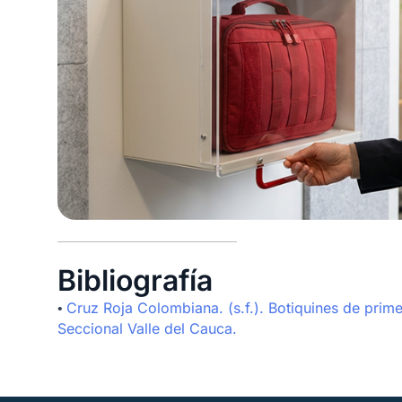
Bibliografía
Cruz Roja Colombiana. (s.f.). Botiquines de prim
•
Seccional Valle del Cauca.