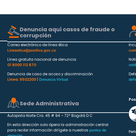
Denuncia aquí casos de fraude o
corrupción
Correo electrónico de línea ética
Inc
Lineaetica@positiva.gov.co
cum
Línea gratuita nacional de denuncia
Not
01 8000 112 870
noti
Denuncia de caso de acoso y discriminación
Def
Línea: 6502200 |
Denuncia Virtual
def
Pos
Sede Administrativa
Autopista Norte Cra. 45 # 94 – 72* Bogotá D.C
En esta dirección solo ópera la administración central
para recibir información dirígete a nuestros
puntos de
Pert
atención