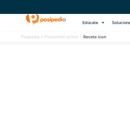
Edúcate
Solucion
Posipedia
>
Prevención activa
>
Receta icon