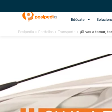
Edúcate
Solucion
Posipedia
>
Portfolios
>
Transporte
>
¡Si vas a tomar, to