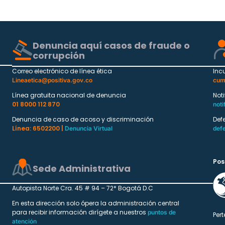
Denuncia aquí casos de fraude o
corrupción
Correo electrónico de línea ética
Inc
Lineaetica@positiva.gov.co
cum
Línea gratuita nacional de denuncia
Not
01 8000 112 870
noti
Denuncia de caso de acoso y discriminación
Def
Línea: 6502200 |
Denuncia Virtual
def
Pos
Sede Administrativa
Autopista Norte Cra. 45 # 94 – 72* Bogotá D.C
En esta dirección solo ópera la administración central
para recibir información dirígete a nuestros
puntos de
Pert
atención