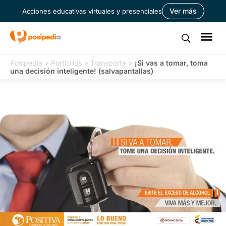
Ver más
Acciones educativas virtuales y presenciales
Posipedia
>
Portfolios
>
Transporte
>
¡Si vas a tomar, toma
una decisión inteligente! (salvapantallas)