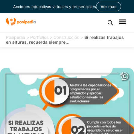
Ver más
Acciones educativas virtuales y presenciales
Posipedia
>
Portfolios
>
Construcción
>
Si realizas trabajos
en alturas, recuerda siempre…