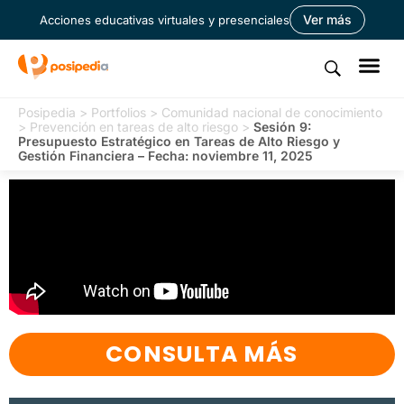
Ver más
Acciones educativas virtuales y presenciales
Posipedia
>
Portfolios
>
Comunidad nacional de conocimiento
>
Prevención en tareas de alto riesgo
>
Sesión 9:
Presupuesto Estratégico en Tareas de Alto Riesgo y
Gestión Financiera – Fecha: noviembre 11, 2025
CONSULTA MÁS