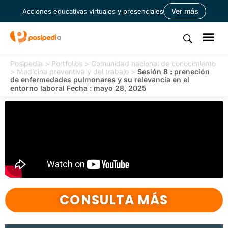
Ver más
Acciones educativas virtuales y presenciales
Posipedia
>
Portfolios
>
Comunidad nacional de conocimiento
>
Medicina preventiva y del trabajo
>
Sesión 8 : preneción
de enfermedades pulmonares y su relevancia en el
entorno laboral Fecha : mayo 28, 2025
CONSULTA MÁS