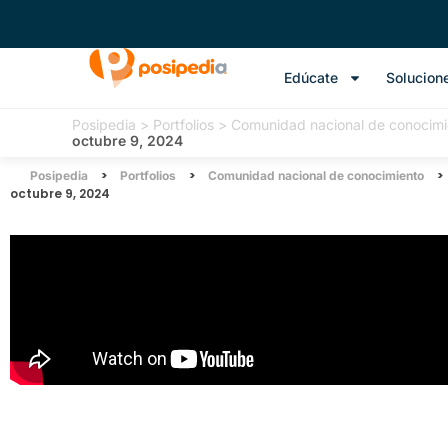
Edúcate
Solucion
Posipedia
>
Portfolios
>
Comunidad nacional de conocimi
octubre 9, 2024
>
>
>
Posipedia
Portfolios
Comunidad nacional de conocimiento
octubre 9, 2024