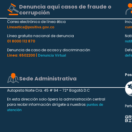
Denuncia aquí casos de fraude o
corrupción
Correo electrónico de línea ética
Inc
Lineaetica@positiva.gov.co
cum
Línea gratuita nacional de denuncia
Not
01 8000 112 870
noti
Denuncia de caso de acoso y discriminación
Def
Línea: 6502200 |
Denuncia Virtual
def
Pos
Sede Administrativa
Autopista Norte Cra. 45 # 94 – 72* Bogotá D.C
En esta dirección solo ópera la administración central
para recibir información dirígete a nuestros
puntos de
Pert
atención