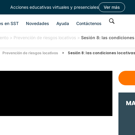
Acciones educativas virtuales y presenciales
Ver más
es en SST
Novedades
Ayuda
Contáctenos
ento
>
Prevención de riesgos locativos
>
Sesión 8: las condiciones 
>
Sesión 8: las condiciones locativas
Prevención de riesgos locativos
MA