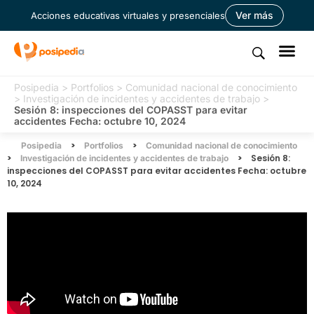
Ver más
Acciones educativas virtuales y presenciales
Posipedia
>
Portfolios
>
Comunidad nacional de conocimiento
>
Investigación de incidentes y accidentes de trabajo
>
Sesión 8: inspecciones del COPASST para evitar
accidentes Fecha: octubre 10, 2024
>
>
Posipedia
Portfolios
Comunidad nacional de conocimiento
>
>
Sesión 8:
Investigación de incidentes y accidentes de trabajo
inspecciones del COPASST para evitar accidentes Fecha: octubre
10, 2024