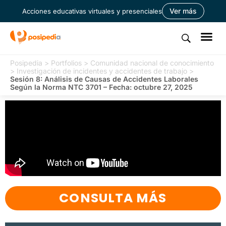
Ver más
Acciones educativas virtuales y presenciales
Posipedia
>
Portfolios
>
Comunidad nacional de conocimiento
>
Investigación de incidentes y accidentes de trabajo
>
Sesión 8: Análisis de Causas de Accidentes Laborales
Según la Norma NTC 3701 – Fecha: octubre 27, 2025
CONSULTA MÁS