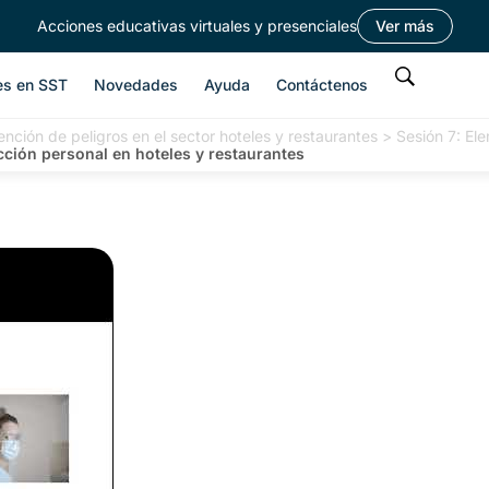
Acciones educativas virtuales y presenciales
Ver más
es en SST
Novedades
Ayuda
Contáctenos
nción de peligros en el sector hoteles y restaurantes
>
Sesión 7: El
cción personal en hoteles y restaurantes