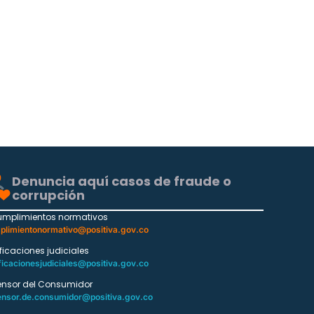
Denuncia aquí casos de fraude o
corrupción
umplimientos normativos
plimientonormativo@positiva.gov.co
ificaciones judiciales
ficacionesjudiciales@positiva.gov.co
ensor del Consumidor
ensor.de.consumidor@positiva.gov.co