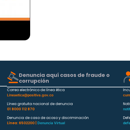
Denuncia aquí casos de fraude o
corrupción
Correo electrónico de línea ética
Inc
Lineaetica@positiva.gov.co
cum
Línea gratuita nacional de denuncia
Not
01 8000 112 870
noti
Denuncia de caso de acoso y discriminación
Def
Línea: 6502200 |
Denuncia Virtual
def