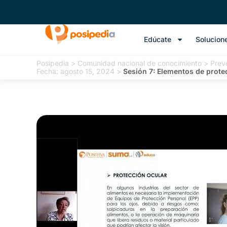
Edúcate
Solucion
Posipedia
>
Comunidad nacional de conocimiento
>
Preve
Fecha: agosto 15, 2024
>
Sesión 7: Elementos de prote