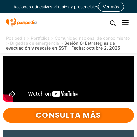
Ver más
Acciones educativas virtuales y presenciales
Posipedia
>
Portfolios
>
Comunidad nacional de conocimiento
>
Brigadas de emergencia
>
Sesión 6: Estrategias de
evacuación y rescate en SST – Fecha: octubre 2, 2025
CONSULTA MÁS