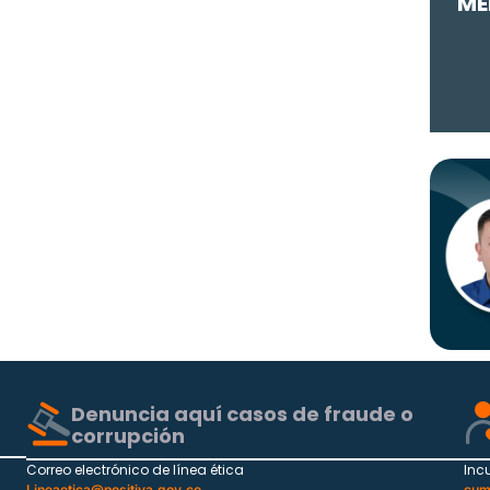
ME
Denuncia aquí casos de fraude o
corrupción
Correo electrónico de línea ética
Inc
Lineaetica@positiva.gov.co
cum