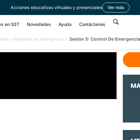
Acciones educativas virtuales y presenciales
Ver más
es en SST
Novedades
Ayuda
Contáctenos
ento
>
Brigadas de emergencia
>
Sesión 5: Control De Emergenc
MA