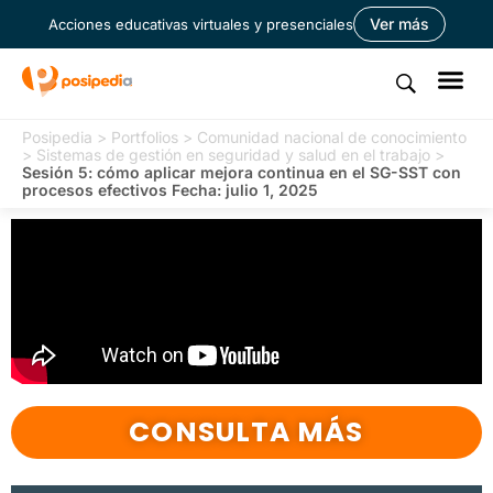
Ver más
Acciones educativas virtuales y presenciales
Posipedia
>
Portfolios
>
Comunidad nacional de conocimiento
>
Sistemas de gestión en seguridad y salud en el trabajo
>
Sesión 5: cómo aplicar mejora continua en el SG-SST con
procesos efectivos Fecha: julio 1, 2025
CONSULTA MÁS