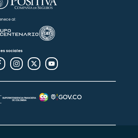
enece al:
es sociales