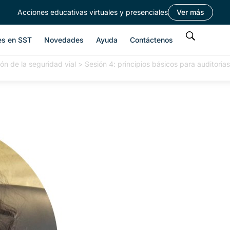
Acciones educativas virtuales y presenciales
Ver más
es en SST
Novedades
Ayuda
Contáctenos
ón de la seguridad vial
>
Sesión 4: principios básicos para auditori