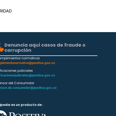
RIDAD
Denuncia aquí casos de fraude o
corrupción
umplimientos normativos
plimientonormativo@positiva.gov.co
ificaciones judiciales
ficacionesjudiciales@positiva.gov.co
ensor del Consumidor
ensor.de.consumidor@positiva.gov.co
ipedia es un producto de :