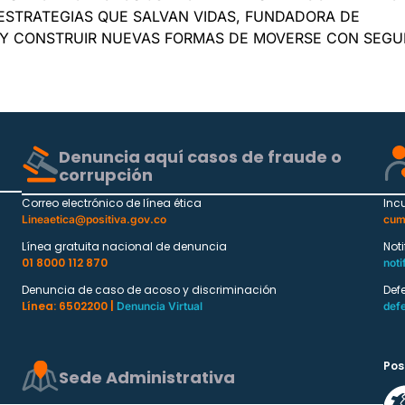
 ESTRATEGIAS QUE SALVAN VIDAS, FUNDADORA DE
R Y CONSTRUIR NUEVAS FORMAS DE MOVERSE CON SEGU
Denuncia aquí casos de fraude o
corrupción
Correo electrónico de línea ética
Inc
Lineaetica@positiva.gov.co
cum
Línea gratuita nacional de denuncia
Not
01 8000 112 870
noti
Denuncia de caso de acoso y discriminación
Def
Línea: 6502200 |
Denuncia Virtual
def
Pos
Sede Administrativa