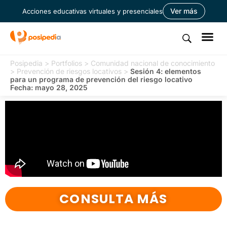
Ver más
Acciones educativas virtuales y presenciales
Posipedia
>
Portfolios
>
Comunidad nacional de conocimiento
>
Prevención de riesgos locativos
>
Sesión 4: elementos
para un programa de prevención del riesgo locativo
Fecha: mayo 28, 2025
CONSULTA MÁS