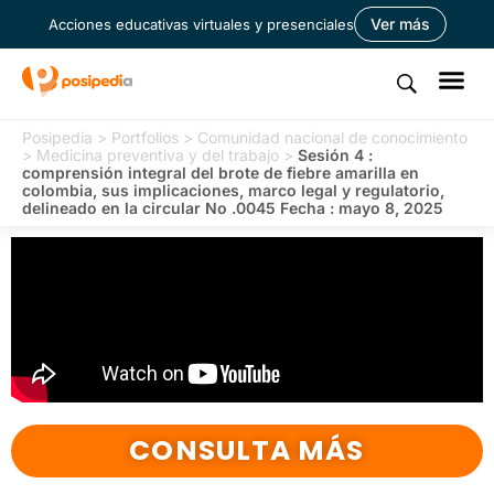
Ver más
Acciones educativas virtuales y presenciales
Posipedia
>
Portfolios
>
Comunidad nacional de conocimiento
>
Medicina preventiva y del trabajo
>
Sesión 4 :
comprensión integral del brote de fiebre amarilla en
colombia, sus implicaciones, marco legal y regulatorio,
delineado en la circular No .0045 Fecha : mayo 8, 2025
CONSULTA MÁS